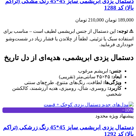
دستمال یزدی ابریشمی سایز 45*45 رنگ مشکی (تراکم
بالا) کد 1288
189,000 تومان
210,000 تومان
⚠️ توجه:
این دستمال از جنس ابریشمی لطیف است – مناسب برای
استفاده سبک یا تزئینی. لطفاً از چلاندن یا فشار زیاد در شست‌وشو
خودداری فرمایید.
دستمال یزدی ابریشمی، هدیه‌ای از دل تاریخ
جنس:
ابریشم مرغوب
ابعاد:
۴۵×۴۵ سانتی‌متر (تقریبی)
ویژگی‌ها:
لطافت، رنگ‌های متنوع، طرح‌های سنتی
کاربرد:
روسری، شال، رومیزی، هدیه ارزشمند، کالکشن
شخصی
‎−10%
پیشنهاد ویژه محدود
دستمال یزدی ابریشمی سایز 45*45 رنگ زرشکی (تراکم
بالا) کد 1292