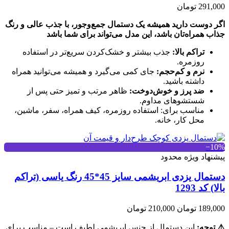
291,000 تومان
اگر دوست دارید همیشه یک دستمال جمع‌وجور، با جذب عالی و رنگ
جذاب همراه‌تان باشد، این مدل می‌تواند برای شما باشد
تراکم بالا:
جذب بیشتر و خشک‌کردن سریع‌تر در استفاده
روزمره.
نرم و کم‌حجم:
جای کمی می‌گیرد و همیشه می‌توانید همراه
داشته باشید.
ضد پرز و خوش‌دوخت:
ظاهر مرتب و تمیز حتی پس از
شستشوهای مداوم.
مناسب برای: استفاده روزمره، کیف همراه، سفر، ماشین،
محل کار، خانه.
‎−10%
پیشنهاد ویژه محدود
دستمال یزدی ابریشمی سایز 45*45 رنگ یاسی (تراکم
بالا) کد 1293
189,000 تومان
210,000 تومان
⚠️ توجه:
این دستمال از جنس ابریشمی لطیف است – مناسب برای