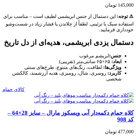
145,000 تومان
⚠️ توجه:
این دستمال از جنس ابریشمی لطیف است – مناسب برای
استفاده سبک یا تزئینی. لطفاً از چلاندن یا فشار زیاد در شست‌وشو
خودداری فرمایید.
دستمال یزدی ابریشمی، هدیه‌ای از دل تاریخ
جنس:
ابریشم مرغوب
ابعاد:
۶۵×۶۵ سانتی‌متر (تقریبی)
ویژگی‌ها:
لطافت، رنگ‌های متنوع، طرح‌های سنتی
کاربرد:
روسری، شال، رومیزی، هدیه ارزشمند، کالکشن
شخصی
کالای حمام
کلاه حمام دکمه‌دار آبی ویسکوز مارال – سایز 28×64 –
کد 908
477,000 تومان